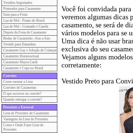
Vestidos Importados
Você foi convidada para
Penteados para Casamento
Som para a Festa
veremos algumas dicas p
Lua de Mel - Praias do Brasil
casamento, se será de di
Lua de Mel - Gramado e Canela
vários modelos para se 
Depois da Festa de Casamento
Bodas de Casamento -Ano a Ano
Uma dica é não usar branc
Vestido para Daminhas
exclusiva do seu casamen
Casamento Gay e Adoção de Crianças
Vejamos alguns modelos 
Casamento Homossexual
Casamento Mayra Cardi
corretamente:
Casamento e Copa no Brasil
Convites
Vestido Preto para Conv
Como montar a Lista
Convites de Casamento
O que escrever no convite?
Quando entregar o convite?
Presentes e Enxoval
Lista de Presentes de Casamento
Vantagens da Lista de Presentes
Como e Onde Fazer Lista de
Presentes