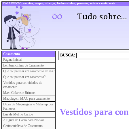
CASAMENTO: convites, roupas, alianças, lembrancinhas, presentes, noivos e muito mais.
Casamento
BUSCA:
Página Inicial
Lembrancinhas de Casamento
Que roupa usar em casamento de dia?
Que roupa usar em casamento?
Vestidos para convidados de
casamento
Maxi Colares e Brincos
Maquiagem MAC para casamento
Dicas de Maquiagens e Make up dos
Famosos
Vestidos para co
Lua de Mel no Caribe
Aluguel de Carro para Noivos
Cerimonialista de Casamento