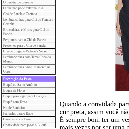
O que dar de presente
O que não pode faltar na lista
Chá de Panela e Cozinha
Lembrancinhas para Chá de Panela e
Cozinha
Brincadeiras e Micos para Chá de
Panela
Perguntas para o Chá de Panela
Presentes para o Chá de Panela
Chá de Lingerie Victoria's Secret
Lembrancinhas com Tema Copa do
Mundo
Lembrancinhas para Casamento na
Copa
Decoração da Festa
Buquê ou Santo Antônio
Buquê de Flores
Buquê para jogar para Crianças
Buquê com Terço
Quando a convidada para
Kit de Banheiro
cor preta, assim você nã
Fantasias para o Baile
É sempre bom ter um ves
Casamento em Casa
Criatividade para jogar o Buquê
mais vezes por ser uma c