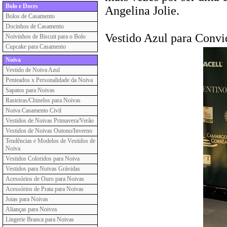
Bolo e Doces
Angelina Jolie.
Bolos de Casamento
Docinhos de Casamento
Vestido Azul para Convi
Noivinhos de Biscuit para o Bolo
Cupcake para Casamento
Noiva
Vestido de Noiva Azul
Penteados x Personalidade da Noiva
Sapatos para Noivas
Rasteiras/Chinelos para Noivas
Noiva Casamento Civil
Vestidos de Noivas Primavera/Verão
Vestidos de Noivas Outono/Inverno
Tendências e Modelos de Vestidos de
Noiva
Vestidos Coloridos para Noiva
Vestidos para Noivas Grávidas
Acessórios de Ouro para Noivas
Acessórios de Prata para Noivas
Joias para Noivas
Alianças para Noivos
Lingerie Branca para Noivas