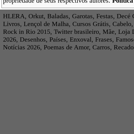
propriedade de seus respectivos autores.
Polític
HLERA
,
Orkut
,
Baladas
,
Garotas
,
Festas
,
Decé 
Livros
,
Lençol de Malha
,
Cursos Grátis
,
Cabelo
Rock in Rio 2015
,
Twitter brasileiro
,
Mãe
,
Loja 
2026
,
Desenhos
,
Países
,
Enxoval
,
Frases
,
Famos
Notícias 2026
,
Poemas de Amor
,
Carros
,
Recados