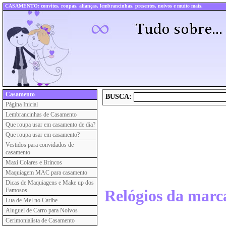
CASAMENTO: convites, roupas, alianças, lembrancinhas, presentes, noivos e muito mais.
Casamento
BUSCA:
Página Inicial
Lembrancinhas de Casamento
Que roupa usar em casamento de dia?
Que roupa usar em casamento?
Vestidos para convidados de
casamento
Maxi Colares e Brincos
Maquiagem MAC para casamento
Dicas de Maquiagens e Make up dos
Famosos
Relógios da marc
Lua de Mel no Caribe
Aluguel de Carro para Noivos
Cerimonialista de Casamento