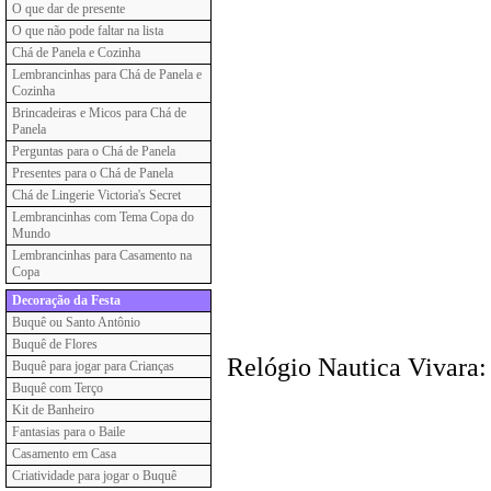
O que dar de presente
O que não pode faltar na lista
Chá de Panela e Cozinha
Lembrancinhas para Chá de Panela e
Cozinha
Brincadeiras e Micos para Chá de
Panela
Perguntas para o Chá de Panela
Presentes para o Chá de Panela
Chá de Lingerie Victoria's Secret
Lembrancinhas com Tema Copa do
Mundo
Lembrancinhas para Casamento na
Copa
Decoração da Festa
Buquê ou Santo Antônio
Buquê de Flores
Relógio Nautica Vivara:
Buquê para jogar para Crianças
Buquê com Terço
Kit de Banheiro
Fantasias para o Baile
Casamento em Casa
Criatividade para jogar o Buquê