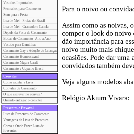
Vestidos Importados
Para o noivo ou convida
Penteados para Casamento
Som para a Festa
Lua de Mel - Praias do Brasil
Assim como as noivas, o
Lua de Mel - Gramado e Canela
compor o look do noivo
Depois da Festa de Casamento
Bodas de Casamento -Ano a Ano
dão importância para ess
Vestido para Daminhas
noivo muito mais chique
Casamento Gay e Adoção de Crianças
ocasiões. Pode dar uma a
Casamento Homossexual
Casamento Mayra Cardi
convidados também deve
Casamento e Copa no Brasil
Convites
Veja alguns modelos abai
Como montar a Lista
Convites de Casamento
O que escrever no convite?
Relógio Akium Vivara:
Quando entregar o convite?
Presentes e Enxoval
Lista de Presentes de Casamento
Vantagens da Lista de Presentes
Como e Onde Fazer Lista de
Presentes