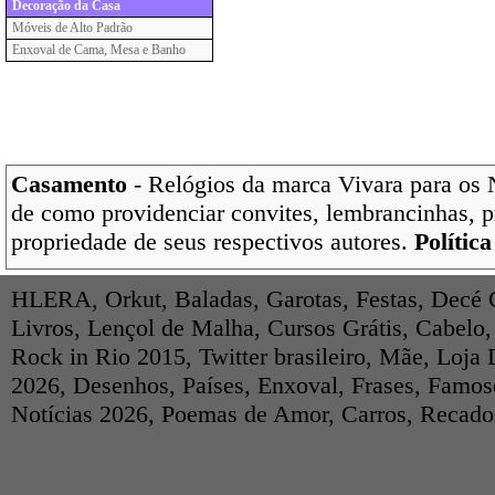
Decoração da Casa
Móveis de Alto Padrão
Enxoval de Cama, Mesa e Banho
Casamento
- Relógios da marca Vivara para os 
de como providenciar convites, lembrancinhas, p
propriedade de seus respectivos autores.
Polític
HLERA
,
Orkut
,
Baladas
,
Garotas
,
Festas
,
Decé 
Livros
,
Lençol de Malha
,
Cursos Grátis
,
Cabelo
Rock in Rio 2015
,
Twitter brasileiro
,
Mãe
,
Loja 
2026
,
Desenhos
,
Países
,
Enxoval
,
Frases
,
Famos
Notícias 2026
,
Poemas de Amor
,
Carros
,
Recados