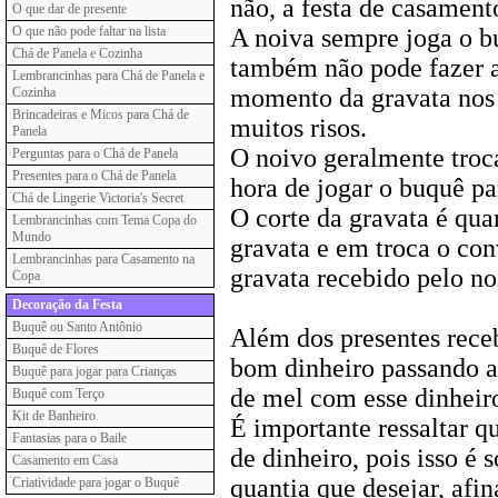
não, a festa de casamen
O que dar de presente
O que não pode faltar na lista
A noiva sempre joga o bu
Chá de Panela e Cozinha
também não pode fazer a
Lembrancinhas para Chá de Panela e
momento da gravata nos 
Cozinha
Brincadeiras e Micos para Chá de
muitos risos.
Panela
O noivo geralmente troca
Perguntas para o Chá de Panela
Presentes para o Chá de Panela
hora de jogar o buquê pa
Chá de Lingerie Victoria's Secret
O corte da gravata é qu
Lembrancinhas com Tema Copa do
Mundo
gravata e em troca o co
Lembrancinhas para Casamento na
gravata recebido pelo no
Copa
Decoração da Festa
Buquê ou Santo Antônio
Além dos presentes rece
Buquê de Flores
bom dinheiro passando a
Buquê para jogar para Crianças
de mel com esse dinheir
Buquê com Terço
Kit de Banheiro
É importante ressaltar q
Fantasias para o Baile
de dinheiro, pois isso é
Casamento em Casa
quantia que desejar, afin
Criatividade para jogar o Buquê