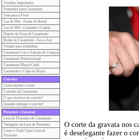
Vestidos Importados
Penteados para Casamento
Som para a Festa
Lua de Mel - Praias do Brasil
Lua de Mel - Gramado e Canela
Depois da Festa de Casamento
Bodas de Casamento -Ano a Ano
Vestido para Daminhas
Casamento Gay e Adoção de Crianças
Casamento Homossexual
Casamento Mayra Cardi
Casamento e Copa no Brasil
Convites
Como montar a Lista
Convites de Casamento
O que escrever no convite?
Quando entregar o convite?
Presentes e Enxoval
Lista de Presentes de Casamento
O corte da gravata nos 
Vantagens da Lista de Presentes
Como e Onde Fazer Lista de
é deselegante fazer o co
Presentes