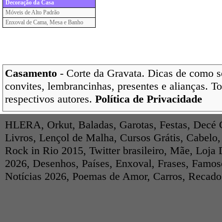
Decoração da Casa
Móveis de Alto Padrão
Enxoval de Cama, Mesa e Banho
Casamento
- Corte da Gravata. Dicas de como s
convites, lembrancinhas, presentes e alianças. T
respectivos autores.
Política de Privacidade
HLERA
,
Orkut
,
Baladas
,
Garotas
,
Festas
,
Decé 
Livros
,
Lençol de Malha
,
Cursos Grátis
,
Cabelo
Rock in Rio 2015
,
Twitter brasileiro
,
Mãe
,
Loja 
2026
,
Desenhos
,
Países
,
Enxoval
,
Frases
,
Famos
Notícias 2026
,
Poemas de Amor
,
Carros
,
Recados