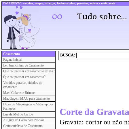
CASAMENTO: convites, roupas, alianças, lembrancinhas, presentes, noivos e muito mais.
Casamento
BUSCA:
Página Inicial
Lembrancinhas de Casamento
Que roupa usar em casamento de dia?
Que roupa usar em casamento?
Vestidos para convidados de
casamento
Maxi Colares e Brincos
Maquiagem MAC para casamento
Dicas de Maquiagens e Make up dos
Famosos
Corte da Gravat
Lua de Mel no Caribe
Aluguel de Carro para Noivos
Gravata: cortar ou não 
Cerimonialista de Casamento