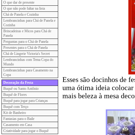
O que dar de presente
O que não pode faltar na lista
Chá de Panela e Cozinha
Lembrancinhas para Chá de Panela e
Cozinha
Brincadeiras e Micos para Chá de
Panela
Perguntas para o Chá de Panela
Presentes para o Chá de Panela
Chá de Lingerie Victoria's Secret
Lembrancinhas com Tema Copa do
Mundo
Lembrancinhas para Casamento na
Copa
Esses são docinhos de f
Decoração da Festa
uma ótima ideia colocar 
Buquê ou Santo Antônio
mais beleza à mesa deco
Buquê de Flores
Buquê para jogar para Crianças
Buquê com Terço
Kit de Banheiro
Fantasias para o Baile
Casamento em Casa
Criatividade para jogar o Buquê