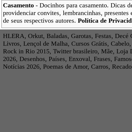
Casamento
- Docinhos para casamento. Dicas d
providenciar convites, lembrancinhas, presentes 
de seus respectivos autores.
Política de Privaci
HLERA
,
Orkut
,
Baladas
,
Garotas
,
Festas
,
Decé 
Livros
,
Lençol de Malha
,
Cursos Grátis
,
Cabelo
Rock in Rio 2015
,
Twitter brasileiro
,
Mãe
,
Loja 
2026
,
Desenhos
,
Países
,
Enxoval
,
Frases
,
Famos
Notícias 2026
,
Poemas de Amor
,
Carros
,
Recados