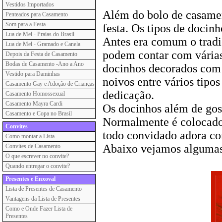
Vestidos Importados
Além do bolo de casamen
Penteados para Casamento
Som para a Festa
festa. Os tipos de docin
Lua de Mel - Praias do Brasil
Antes era comum o tradic
Lua de Mel - Gramado e Canela
podem contar com várias
Depois da Festa de Casamento
Bodas de Casamento -Ano a Ano
docinhos decorados com f
Vestido para Daminhas
noivos entre vários tipos
Casamento Gay e Adoção de Crianças
dedicação.
Casamento Homossexual
Casamento Mayra Cardi
Os docinhos além de gost
Casamento e Copa no Brasil
Normalmente é colocado 
Convites
todo convidado adora com
Como montar a Lista
Abaixo vejamos algumas 
Convites de Casamento
O que escrever no convite?
Quando entregar o convite?
Presentes e Enxoval
Lista de Presentes de Casamento
Vantagens da Lista de Presentes
Como e Onde Fazer Lista de
Presentes